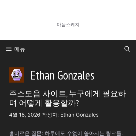
컨
텐
마음스케치
츠
마음스케치
로
건
너
메뉴
뛰
기
Ethan Gonzales
주소모음 사이트, 누구에게 필요하
며 어떻게 활용할까?
4월 18, 2026
작성자:
Ethan Gonzales
흥미로운 질문: 하루에도 수없이 쏟아지는 링크들,