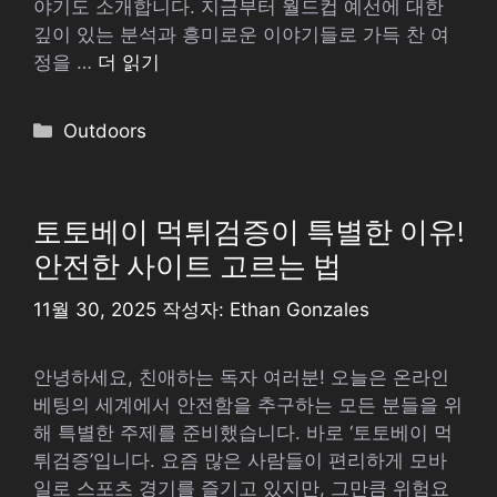
야기도 소개합니다. 지금부터 월드컵 예선에 대한
깊이 있는 분석과 흥미로운 이야기들로 가득 찬 여
정을 …
더 읽기
카
Outdoors
테
고
리
토토베이 먹튀검증이 특별한 이유!
안전한 사이트 고르는 법
11월 30, 2025
작성자:
Ethan Gonzales
안녕하세요, 친애하는 독자 여러분! 오늘은 온라인
베팅의 세계에서 안전함을 추구하는 모든 분들을 위
해 특별한 주제를 준비했습니다. 바로 ‘토토베이 먹
튀검증’입니다. 요즘 많은 사람들이 편리하게 모바
일로 스포츠 경기를 즐기고 있지만, 그만큼 위험요