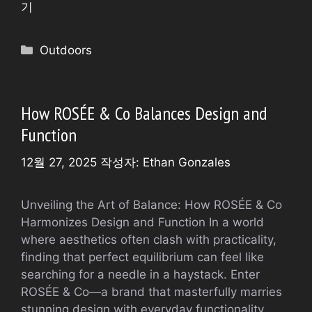
기
카
Outdoors
테
고
리
How ROSÉE & Co Balances Design and
Function
12월 27, 2025
작성자:
Ethan Gonzales
Unveiling the Art of Balance: How ROSÉE & Co
Harmonizes Design and Function In a world
where aesthetics often clash with practicality,
finding that perfect equilibrium can feel like
searching for a needle in a haystack. Enter
ROSÉE & Co—a brand that masterfully marries
stunning design with everyday functionality.