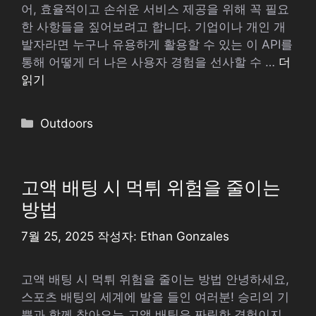
어, 효율적이고 손쉬운 서비스 제공을 위해 꼭 필요
한 사항들을 짚어보려고 합니다. 기업이나 개인 개
발자라면 누구나 유용하게 활용할 수 있는 이 API를
통해 어떻게 더 나은 사용자 경험을 선사할 수 …
더
읽기
카
Outdoors
테
고
리
고액 배팅 시 먹튀 위험을 줄이는
방법
7월 25, 2025
작성자:
Ethan Gonzales
고액 배팅 시 먹튀 위험을 줄이는 방법 안녕하세요,
스포츠 배팅의 세계에 발을 들인 여러분! 승리의 기
쁨과 함께 찾아오는 고액 배팅은 짜릿한 경험이지