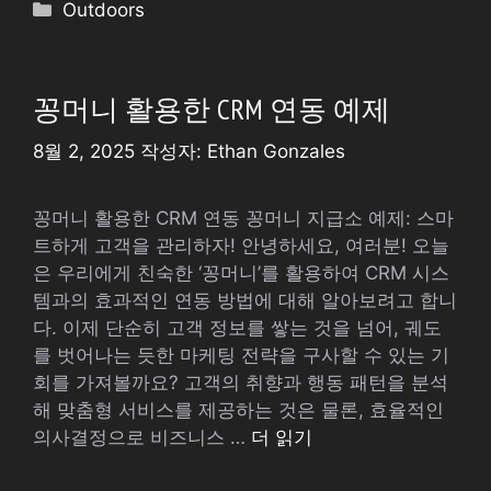
카
Outdoors
테
고
리
꽁머니 활용한 CRM 연동 예제
8월 2, 2025
작성자:
Ethan Gonzales
꽁머니 활용한 CRM 연동 꽁머니 지급소 예제: 스마
트하게 고객을 관리하자! 안녕하세요, 여러분! 오늘
은 우리에게 친숙한 ‘꽁머니’를 활용하여 CRM 시스
템과의 효과적인 연동 방법에 대해 알아보려고 합니
다. 이제 단순히 고객 정보를 쌓는 것을 넘어, 궤도
를 벗어나는 듯한 마케팅 전략을 구사할 수 있는 기
회를 가져볼까요? 고객의 취향과 행동 패턴을 분석
해 맞춤형 서비스를 제공하는 것은 물론, 효율적인
의사결정으로 비즈니스 …
더 읽기