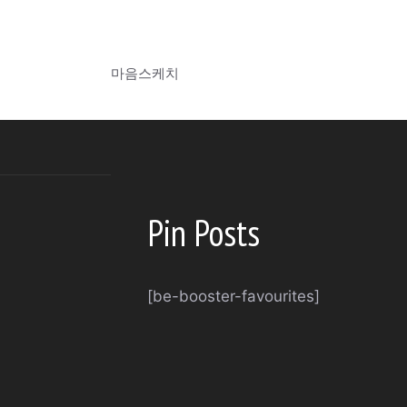
컨
텐
마음스케치
츠
마음스케치
로
건
너
뛰
기
Pin Posts
[be-booster-favourites]